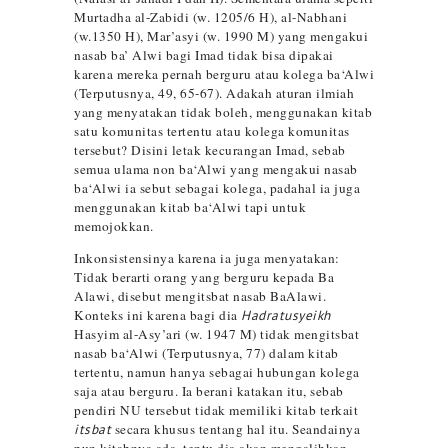
Murtadha al-Zabidi (w. 1205/6 H), al-Nabhani
(w.1350 H), Mar’asyi (w. 1990 M) yang mengakui
nasab ba’ Alwi bagi Imad tidak bisa dipakai
karena mereka pernah berguru atau kolega ba‘Alwi
(Terputusnya, 49, 65-67). Adakah aturan ilmiah
yang menyatakan tidak boleh, menggunakan kitab
satu komunitas tertentu atau kolega komunitas
tersebut? Disini letak kecurangan Imad, sebab
semua ulama non ba‘Alwi yang mengakui nasab
ba‘Alwi ia sebut sebagai kolega, padahal ia juga
menggunakan kitab ba‘Alwi tapi untuk
memojokkan.
Inkonsistensinya karena ia juga menyatakan:
Tidak berarti orang yang berguru kepada Ba
Alawi, disebut mengitsbat nasab BaAlawi.
Konteks ini karena bagi dia
Hadratusyeikh
Hasyim al-Asy’ari (w. 1947 M) tidak mengitsbat
nasab ba‘Alwi (Terputusnya, 77) dalam kitab
tertentu, namun hanya sebagai hubungan kolega
saja atau berguru. Ia berani katakan itu, sebab
pendiri NU tersebut tidak memiliki kitab terkait
itsbat
secara khusus tentang hal itu. Seandainya