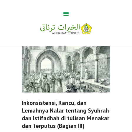
Guru Tua
Home
Khabar
BUMA
Profile
Gallery
Inkonsistensi, Rancu, dan
Lemahnya Nalar tentang Syuhrah
dan Istifadhah di tulisan Menakar
dan Terputus (Bagian III)