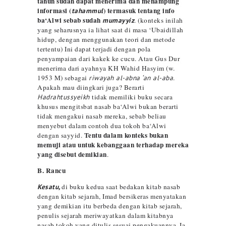
tahun sudah dapat menerima dan menampung
informasi (
) termasuk tentang info
tahammul
ba‘Alwi
sebab sudah
mumayyiz
. (konteks inilah
yang seharusnya ia lihat saat di masa ‘Ubaidillah
hidup, dengan menggunakan teori dan metode
tertentu) Ini dapat terjadi dengan pola
penyampaian dari kakek ke cucu. Atau Gus Dur
menerima dari ayahnya KH Wahid Hasyim (w.
1953 M) sebagai
riwayah al-abna ‘an al-aba
.
Apakah mau diingkari juga? Berarti
Hadrahtussyeikh
tidak memiliki buku secara
khusus mengitsbat nasab ba‘Alwi bukan berarti
tidak mengakui nasab mereka, sebab beliau
menyebut dalam contoh dua tokoh ba‘Alwi
Tentu dalam konteks bukan
dengan sayyid.
memuji atau untuk kebanggaan
terhadap
mereka
yang disebut demikian
.
B. Rancu
Kesatu,
di buku kedua saat bedakan kitab nasab
dengan kitab sejarah, Imad bersikeras menyatakan
yang demikian itu berbeda dengan kitab sejarah,
penulis sejarah meriwayatkan dalam kitabnya
nasab tokoh yang ditulis sesuai pengakuannya. Ia