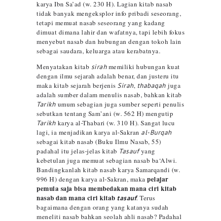
karya
Ibn Sa’ad (w. 230 H). Lagian kitab nasab
tidak banyak mengeksplor info pribadi seseorang,
tetapi memuat nasab seseorang yang kadang
dimuat dimana lahir dan wafatnya, tapi lebih fokus
menyebut nasab dan hubungan dengan tokoh lain
sebagai saudara, keluarga atau kerabatnya.
Menyatakan kitab
sirah
memiliki hubungan kuat
dengan ilmu sejarah adalah benar, dan justeru itu
maka kitab sejarah berjenis
Sirah
,
thabaqah
juga
adalah sumber dalam menulis nasab, bahkan kitab
Tarikh
umum sebagian juga sumber seperti penulis
sebutkan tentang Sam’ani (w. 562 H) mengutip
Tarikh
karya al-Thabari (w. 310 H). Sangat lucu
lagi, ia menjadikan karya al-Sakran
al-Burqah
sebagai kitab nasab (Buku Ilmu Nasab, 55)
padahal itu jelas-jelas kitab
Tasauf
yang
kebetulan juga memuat sebagian nasab ba‘Alwi.
Bandingkanlah kitab nasab karya Samarqandi (w.
pelajar
996 H) dengan karya al-Sakran, maka
pemula saja bisa membedakan mana ciri kitab
nasab dan mana ciri kitab
tasauf
. Terus
bagaimana dengan orang yang katanya sudah
meneliti nasab bahkan seolah ahli nasab? Padahal