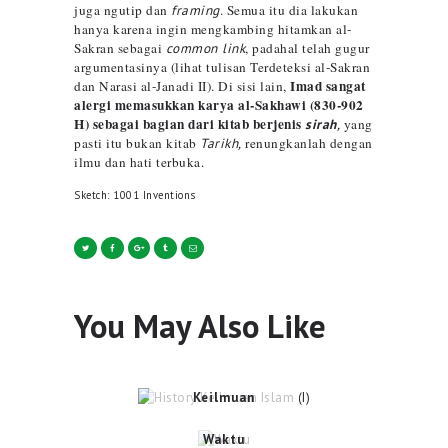
juga ngutip dan
framing
. Semua itu dia lakukan
hanya karena ingin mengkambing hitamkan al-
Sakran sebagai
common link
, padahal telah gugur
argumentasinya (lihat tulisan Terdeteksi al-Sakran
Imad sangat
dan Narasi al-Janadi II). Di sisi lain,
alergi memasukkan karya al-Sakhawi (830-902
H) sebagai bagian dari kitab berjenis
sirah
,
yang
pasti itu bukan kitab
Tarikh,
renungkanlah dengan
ilmu dan hati terbuka.
Sketch: 1001 Inventions
You May Also Like
ESAI
History
Keilmuan
ESAI
Islam (I)
Waktu
Agustus 13, 2024