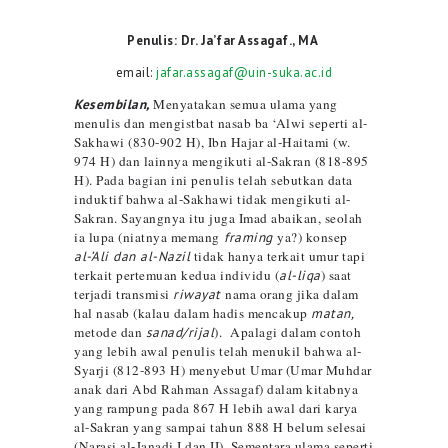
Penulis: Dr. Ja’far Assagaf., MA
email:
jafar.assagaf@uin-suka.ac.id
Kesembilan,
Menyatakan semua ulama yang
menulis dan mengistbat nasab ba ‘Alwi seperti al-
Sakhawi (830-902 H), Ibn Hajar al-Haitami (w.
974 H) dan lainnya mengikuti al-Sakran (818-895
H). Pada bagian ini penulis telah sebutkan data
induktif bahwa al-Sakhawi tidak mengikuti al-
Sakran. Sayangnya itu juga Imad abaikan, seolah
ia lupa (niatnya memang
framing
ya?)
konsep
al-’Ali dan al-Nazil
tidak hanya terkait umur tapi
terkait pertemuan kedua individu (
al-liqa
)
saat
terjadi transmisi
riwayat
nama orang jika dalam
hal nasab
(kalau dalam hadis mencakup
matan,
metode dan
sanad/rijal
). Apalagi dalam contoh
yang lebih awal penulis telah menukil bahwa al-
Syarji (812-893 H) menyebut Umar (Umar Muhdar
anak dari Abd Rahman Assagaf) dalam kitabnya
yang rampung pada 867 H lebih awal dari karya
al-Sakran yang sampai tahun 888 H belum selesai
(Narasi al-Janadi I dan II). Sementara ulama seperti