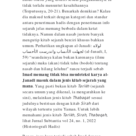
tidak terlalu menuntut kesahihannya
(Terputusnya, 20-21). Benarkah demikian? Kalau
dia maksud terkait dengan kategori dan standar
antara penerimaan hadis dengan penerimaan info
sejarah jelas memang berbeda dalam ketat
tidaknya. Namun dalam nasab justeru banyak
mengutip kitab sejarah berciri khusus bahkan
umum. Perhatikan ungkapan al-Janadi: لولاه
لجهلت الأنساب واندرست الأحساب (al-Janadi, I,
59) “seandainya kalau bukan karenanya (ilmu
sejarah) maka (akan) tidak tahu (bodoh) tentang
nasab dan hilang leluhur” rancu terjadi sebab
Imad memang tidak bisa mendeteksi karya al-
Janadi masuk dalam jenis kitab sejarah yang
mana
. Yang pasti bukan kitab
Tarikh
(sejarah
secara umum yang dikenal, ia mengarahkan ke
sini), melainkan jenis kitab
Thabaqat
sesuai
judulnya beririsan dengan kitab
Sirah
dari
wilayah tertentu yaitu Yaman
.
Untuk lebih
memahami jenis kitab
Tarikh, Sirah, Thabaqah,
lihat Jurnal Subtantia vol 24, no. 1, 2022
(Historiografi Hadis)