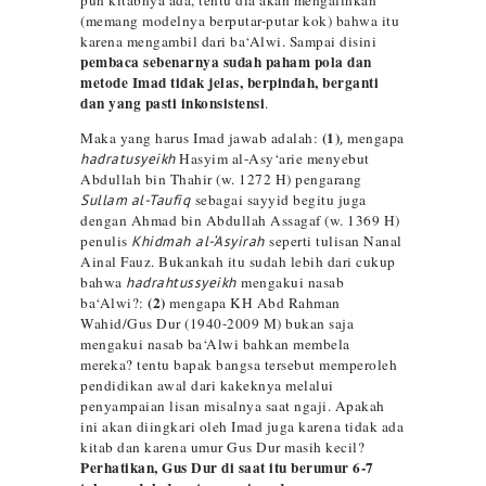
pun kitabnya ada, tentu dia akan mengalihkan
(memang modelnya berputar-putar kok) bahwa itu
karena mengambil dari ba‘Alwi. Sampai disini
pembaca sebenarnya sudah paham pola dan
metode Imad tidak jelas, berpindah, berganti
dan yang pasti inkonsistensi
.
(1)
Maka yang harus Imad jawab adalah:
,
mengapa
hadratusyeikh
Hasyim al-Asy‘arie menyebut
Abdullah bin Thahir (w. 1272 H) pengarang
Sullam
al-Taufiq
sebagai sayyid begitu juga
dengan Ahmad bin Abdullah Assagaf (w. 1369 H)
penulis
Khidmah al-‘Asyirah
seperti tulisan Nanal
Ainal Fauz. Bukankah itu sudah lebih dari cukup
bahwa
hadrahtussyeikh
mengakui nasab
(2)
ba‘Alwi?:
mengapa KH Abd Rahman
Wahid/Gus Dur (1940-2009 M) bukan saja
mengakui nasab ba‘Alwi bahkan membela
mereka? tentu bapak bangsa tersebut memperoleh
pendidikan awal dari kakeknya melalui
penyampaian lisan misalnya saat ngaji. Apakah
ini akan diingkari oleh Imad juga karena tidak ada
kitab dan karena umur Gus Dur masih kecil?
Perhatikan, Gus Dur di saat itu berumur 6-7