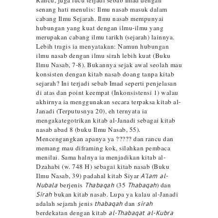
Rancu, juga lucu terjadi sebab Imad dengan
senang hati menulis: Ilmu nasab masuk dalam
cabang Ilmu Sejarah. Ilmu nasab mempunyai
hubungan yang kuat dengan ilmu-ilmu yang
merupakan cabang ilmu tarikh (sejarah) lainnya.
Lebih tragis ia menyatakan: Namun hubungan
ilmu nasab dengan ilmu sirah lebih kuat (Buku
Ilmu Nasab, 7-8). Bukannya sejak awal seolah mau
konsisten dengan kitab nasab doang tanpa kitab
sejarah? Ini terjadi sebab Imad seperti penjelasan
di atas dan point keempat (Inkonsistensi 1) walau
akhirnya ia menggunakan secara terpaksa kitab al-
Janadi (Terputusnya 20), eh ternyata ia
mengakategotrikan kitab al-Janadi sebagai kitab
nasab abad 8 (buku Ilmu Nasab, 55).
Mencengangkan apanya ya
????
? dan rancu dan
memang mau diframing kok, silahkan pembaca
menilai. Sama halnya ia menjadikan kitab al-
Dzahabi (w. 748 H) sebagai kitab nasab (Buku
Ilmu Nasab, 39) padahal kitab Siyar
A’lam al-
Nubala
berjenis
Thabaqah
(35
Thabaqah
)
dan
Sirah
bukan
kitab nasab
.
Lupa ya kalau al-Janadi
adalah sejarah jenis
thabaqah
dan
sirah
berdekatan dengan kitab
al-Thabaqat al-Kubra