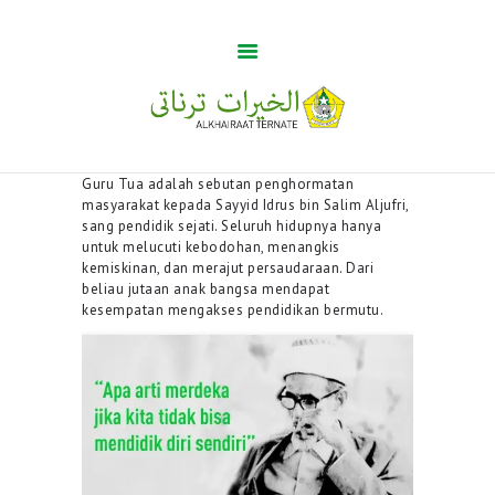
Guru Tua
Home
Guru Tua adalah sebutan penghormatan
masyarakat kepada Sayyid Idrus bin Salim Aljufri,
Khabar
sang pendidik sejati. Seluruh hidupnya hanya
BUMA
untuk melucuti kebodohan, menangkis
kemiskinan, dan merajut persaudaraan. Dari
Profile
beliau jutaan anak bangsa mendapat
Gallery
kesempatan mengakses pendidikan bermutu.