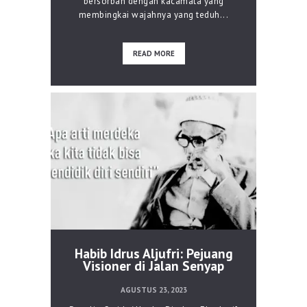
bersorban dengan kacamata yang
membingkai wajahnya yang teduh...
READ MORE
Habib Idrus Aljufri: Pejuang
Visioner di Jalan Senyap
AGUSTUS 23, 2023