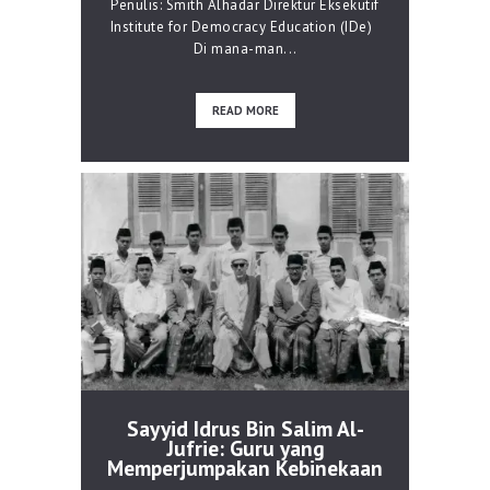
Penulis: Smith Alhadar Direktur Eksekutif
Institute for Democracy Education (IDe)
Di mana-man...
READ MORE
Sayyid Idrus Bin Salim Al-
Jufrie: Guru yang
Memperjumpakan Kebinekaan