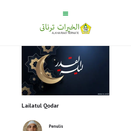
Guru Tua
Home
Khabar
BUMA
Profile
Gallery
Lailatul Qodar
Penulis