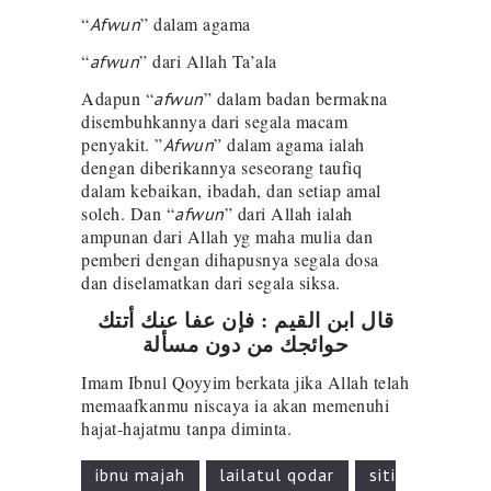
“
” dalam agama
Afwun
“
” dari Allah Ta’ala
afwun
Adapun “
” dalam badan bermakna
afwun
disembuhkannya dari segala macam
penyakit. ️”
” dalam agama ialah
Afwun
dengan diberikannya seseorang taufiq
dalam kebaikan, ibadah, dan setiap amal
soleh. ️Dan “
” dari Allah ialah
afwun
ampunan dari Allah yg maha mulia dan
pemberi dengan dihapusnya segala dosa
dan diselamatkan dari segala siksa.
قال ابن القيم : فإن عفا عنك أتتك
حوائجك من دون مسألة
Imam Ibnul Qoyyim berkata jika Allah telah
memaafkanmu niscaya ia akan memenuhi
hajat-hajatmu tanpa diminta.
ibnu majah
lailatul qodar
siti