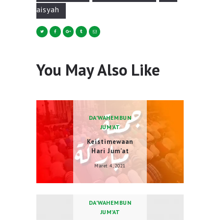
aisyah
You May Also Like
DA'WAH
EMBUN
JUM'AT
Keistimewaan
Hari Jum’at
Maret 4, 2021
DA'WAH
EMBUN
JUM'AT