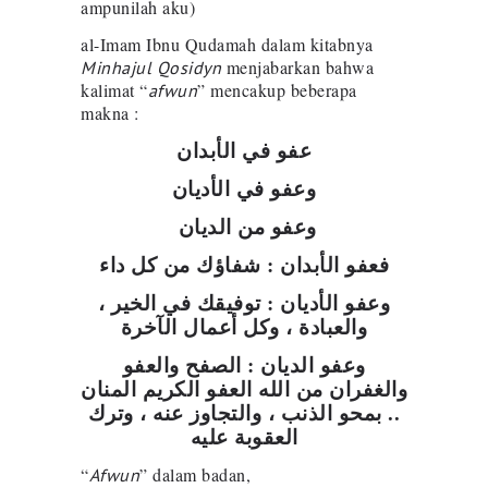
ampunilah aku)
al-Imam Ibnu Qudamah dalam kitabnya
menjabarkan bahwa
Minhajul Qosidyn
kalimat “
” mencakup beberapa
afwun
makna :
عفو في الأبدان
وعفو في الأديان
وعفو من الديان
فعفو الأبدان : شفاؤك من كل داء
وعفو الأديان : توفيقك في الخير ،
والعبادة ، وكل أعمال الآخرة
وعفو الديان : الصفح والعفو
والغفران من الله العفو الكريم المنان
.. بمحو الذنب ، والتجاوز عنه ، وترك
العقوبة عليه
“
” dalam badan,
Afwun