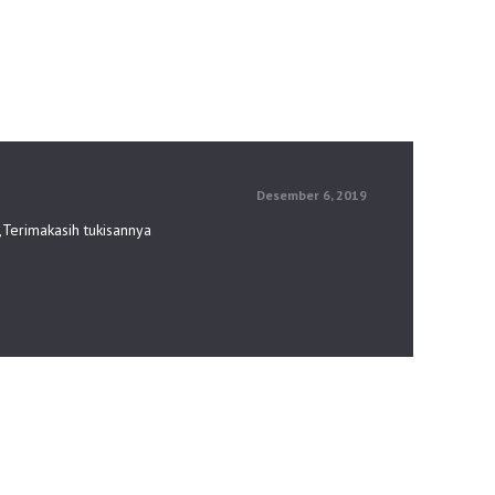
Januari 2, 2022
Desember 6, 2019
k,Terimakasih tukisannya