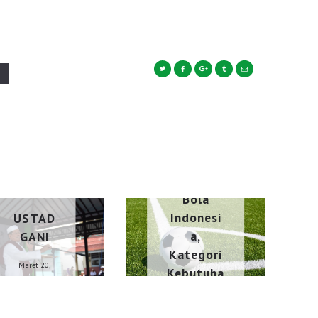
d
ESAI
Sepak
ESAI
Bola
Indonesi
USTAD
a,
GANI
Kategori
Maret 20,
Kebutuha
2025
n Apa ?