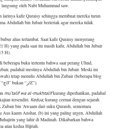
uk langsung oleh Nabi Muhammad saw.
n larinya kafir Quraisy sehingga membuat mereka turun
ma Abdullah bin Jubair berteriak agar mereka tidak
ubur alias terlambat. Saat kafir Quraisy menyerang
 H) yang pada saat itu masih kafir, Abdullah bin Jubair
15 H).
 di beberapa buku tertentu bahwa saat perang Uhud,
ir, padahal mestinya Abdullah bin Jubair. Meski ini
awah) tetap menulis Abdullah bin Zubair (beberapa blog
sudah menulis benar, “Jubair” dengan huruf “ج/J” bukan “ز/Z”).
mu
kurang diperhatikan, padahal
mu’talif wa al-mukhtalif
ajian tersendiri.
kurang cermat dengan sejarah
Kedua;
ak Zubair bin ‘Awaam dari suku Quraish, sementara
ku Aus kaum Anshar, (b) ini yang paling urgen, Abdullah
Muhajirin yang lahir di Madinah. Dikabarkan bahwa
ma atau kedua Hijriah.