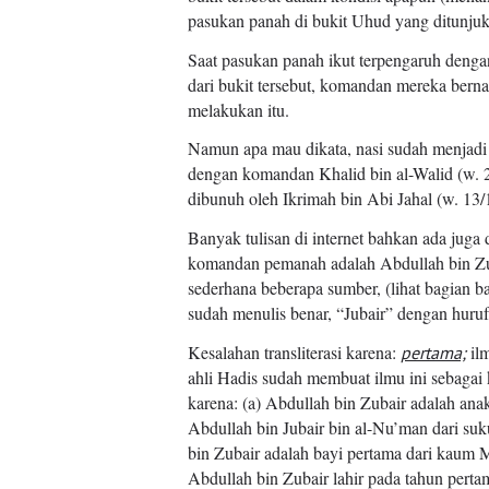
pasukan panah di bukit Uhud yang ditunj
Saat pasukan panah ikut terpengaruh denga
dari bukit tersebut, komandan mereka berna
melakukan itu.
Namun apa mau dikata, nasi sudah menjadi b
dengan komandan Khalid bin al-Walid (w. 21
dibunuh oleh Ikrimah bin Abi Jahal (w. 13/
Banyak tulisan di internet bahkan ada juga
komandan pemanah adalah Abdullah bin Zuba
sederhana beberapa sumber, (lihat bagian b
Kesalahan transliterasi karena:
il
pertama;
ahli Hadis sudah membuat ilmu ini sebagai k
karena: (a) Abdullah bin Zubair adalah an
Abdullah bin Jubair bin al-Nu’man dari su
bin Zubair adalah bayi pertama dari kaum 
Abdullah bin Zubair lahir pada tahun perta