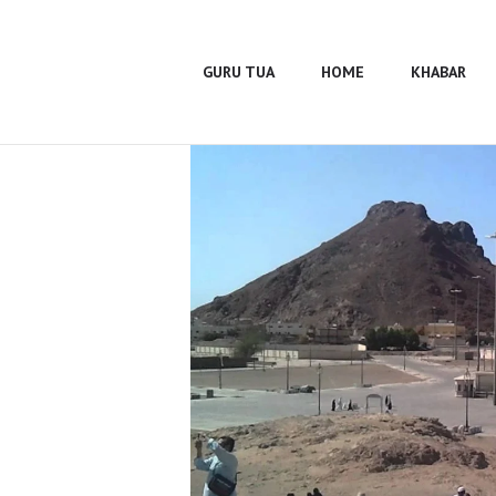
Guru Tua
Home
GURU TUA
HOME
KHABAR
Khabar
BUMA
Profile
Gallery