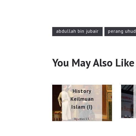
abdullah bin jubair
perang uhu
You May Also Like
ESAI
History
Keilmuan
Islam (I)
Agustus 13,
2024