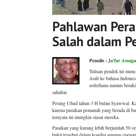
Pahlawan Pera
Salah dalam P
Penulis :
Ja’far Assag
Tulisan pendek ini munc
Arab ke bahasa Indonesi
sederhana namun berakib
sahabat.
Perang Uhud tahun 3 H bulan Syawwal. Ka
karena pasukan pemanah yang berada di buk
ternyata ini mungkin siasat mereka.
Pasukan yang kurang lebih berjumlah 50 ora
bukit tersebut dalam kondisi apapun (mena