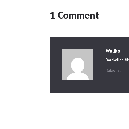
1 Comment
Waliko
Barakallah fi
Balas