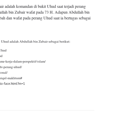
ir adalah komandan di bukit Uhud saat terjadi perang
bdullah bin Zubair wafat pada 73 H. Adapun Abdullah bin
bah dan wafat pada perang Uhud saat ia bertugas sebagai
Uhud adalah Abdullah bin Zubair sebagai berikut:
_Uhud
ud
sme-kerja-dalam-perspektif-islam/
abi-perang-uhud/
ional/
rahiqul-makhtum#
-to-face.html?m=1