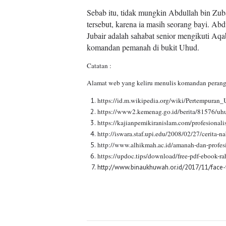
Sebab itu, tidak mungkin Abdullah bin Zuba
tersebut, karena ia masih seorang bayi. A
Jubair adalah sahabat senior mengikuti Aqa
komandan pemanah di bukit Uhud.
Catatan :
Alamat web yang keliru menulis komandan perang 
https://id.m.wikipedia.org/wiki/Pertempuran
https://www2.kemenag.go.id/berita/81576/uh
https://kajianpemikiranislam.com/profesionali
http://iswara.staf.upi.edu/2008/02/27/cerita-n
http://www.alhikmah.ac.id/amanah-dan-profes
https://updoc.tips/download/free-pdf-ebook-
http://www.binaukhuwah.or.id/2017/11/face