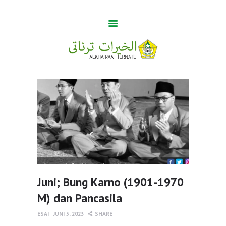
Guru Tua
Home
Khabar
BUMA
Profile
Gallery
Juni; Bung Karno (1901-1970
M) dan Pancasila
ESAI
JUNI 5, 2023
SHARE