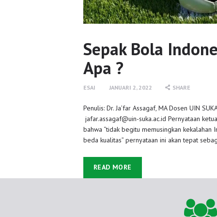
Sepak Bola Indone
Apa ?
ESAI
JANUARI 2, 2022
SHARE
Penulis: Dr. Ja’far Assagaf, MA Dosen UIN SUK
jafar.assagaf@uin-suka.ac.id Pernyataan ketu
bahwa “tidak begitu memusingkan kekalahan In
beda kualitas” pernyataan ini akan tepat seba
READ MORE