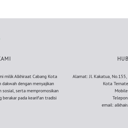
KAMI
HUB
smi milik Alkhiraat Cabang Kota
Alamat: Jl. Kakatua, No.155
an dakwah dengan menyajikan
Kota Ternate
an sosial, serta mempromosikan
Mobil
 berakar pada kearifan tradisi
Telepon
email: alkha