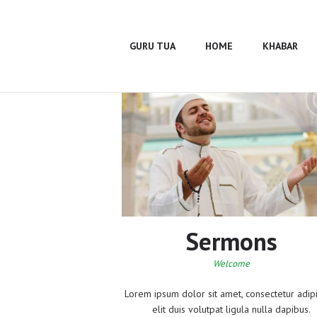
Guru Tua
Home
GURU TUA
HOME
KHABAR
Khabar
BUMA
Profile
Gallery
Sermons
Welcome
Lorem ipsum dolor sit amet, consectetur adip
elit duis volutpat ligula nulla dapibus.