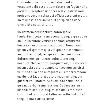
Duis aute irure dolor in reprehenderit in
voluptate velit esse cillum dolore eu fugiat nulla
pariatur. Excepteur sint occaecat cupidatat non
proident, sunt in culpa qui officia deserunt mollit
anim id est laborum. Sed ut perspiciatis unde
omnis iste natus error sit.
Voluptatem accusantium doloremque
laudantium, totam rem aperiam, eaque ipsa quae
ab illo inventore veritatis et quasi architecto
beatae vitae dicta sunt explicabo. Nemo enim
ipsam voluptatem quia voluptas sit aspernatur
aut odit aut fugit, sed quia consequuntur magni
dolores eos qui ratione voluptatem sequi
nesciunt. Neque porro quisquam est, qui dolorem
ipsum quia dolor sit amet, consectetur, adipisci
velit, sed quia non numquam eius modi tempora
incidunt ut labore et dolore magnam aliquam
quaerat voluptatem. Aliquam bibendum lacus
quis nulla dignissim faucibus. Sed mauris enim,
bibendum at purus aliquet, maximus molestie
tortor. Sed faucibus et tellus eu sollicitudin. Sed
fringilla malesuada luctus.