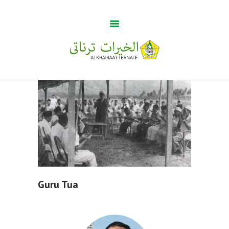
Guru Tua
Home
Khabar
BUMA
Profile
Gallery
Guru Tua