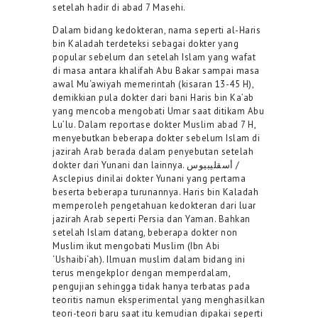
setelah hadir di abad 7 Masehi.
Dalam bidang kedokteran, nama seperti al-Haris
bin Kaladah terdeteksi sebagai dokter yang
popular sebelum dan setelah Islam yang wafat
di masa antara khalifah Abu Bakar sampai masa
awal Mu‘awiyah memerintah (kisaran 13-45 H),
demikkian pula dokter dari bani Haris bin Ka’ab
yang mencoba mengobati Umar saat ditikam Abu
Lu’lu. Dalam reportase dokter Muslim abad 7 H,
menyebutkan beberapa dokter sebelum Islam di
jazirah Arab berada dalam penyebutan setelah
dokter dari Yunani dan lainnya. ‌‌أسقليبيوس /
Asclepius dinilai dokter Yunani yang pertama
beserta beberapa turunannya. Haris bin Kaladah
memperoleh pengetahuan kedokteran dari luar
jazirah Arab seperti Persia dan Yaman. Bahkan
setelah Islam datang, beberapa dokter non
Muslim ikut mengobati Muslim (Ibn Abi
‘Ushaibi‘ah). Ilmuan muslim dalam bidang ini
terus mengekplor dengan memperdalam,
pengujian sehingga tidak hanya terbatas pada
teoritis namun eksperimental yang menghasilkan
teori-teori baru saat itu kemudian dipakai seperti