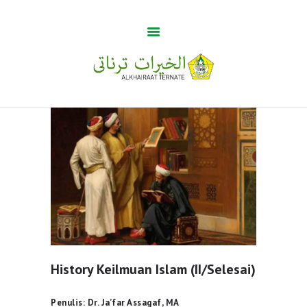
Guru Tua
Home
Khabar
BUMA
Profile
Gallery
History Keilmuan Islam (II/Selesai)
Penulis: Dr. Ja’far Assagaf, MA