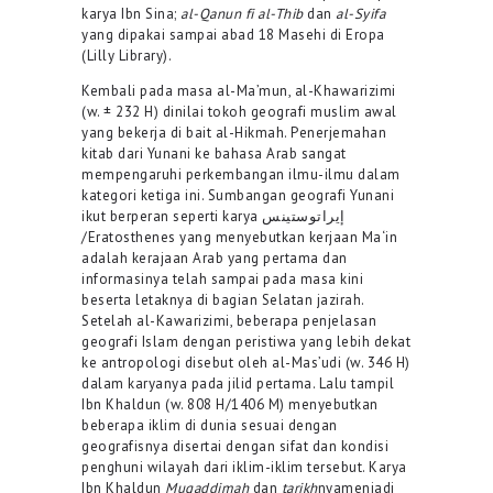
karya Ibn Sina;
al-Qanun fi al-Thib
dan
al-Syifa
yang dipakai sampai abad 18 Masehi di Eropa
(Lilly Library).
Kembali pada masa al-Ma’mun, al-Khawarizimi
(w. ± 232 H) dinilai tokoh geografi muslim awal
yang bekerja di bait al-Hikmah. Penerjemahan
kitab dari Yunani ke bahasa Arab sangat
mempengaruhi perkembangan ilmu-ilmu dalam
kategori ketiga ini. Sumbangan geografi Yunani
ikut berperan seperti karya إيراتوستينس
‌/Eratosthenes yang menyebutkan kerjaan Ma‘in
adalah kerajaan Arab yang pertama dan
informasinya telah sampai pada masa kini
beserta letaknya di bagian Selatan jazirah.
Setelah al-Kawarizimi, beberapa penjelasan
geografi Islam dengan peristiwa yang lebih dekat
ke antropologi disebut oleh al-Mas’udi (w. 346 H)
dalam karyanya pada jilid pertama. Lalu tampil
Ibn Khaldun (w. 808 H/1406 M) menyebutkan
beberapa iklim di dunia sesuai dengan
geografisnya disertai dengan sifat dan kondisi
penghuni wilayah dari iklim-iklim tersebut. Karya
Ibn Khaldun
Muqaddimah
dan
tarikh
nyamenjadi