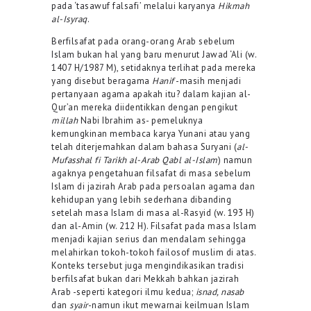
pada ‘tasawuf falsafi’ melalui karyanya
Hikmah
al-Isyraq
.
Berfilsafat pada orang-orang Arab sebelum
Islam bukan hal yang baru menurut Jawad ‘Ali (w.
1407 H/1987 M), setidaknya terlihat pada mereka
yang disebut beragama
Hanif
-masih menjadi
pertanyaan agama apakah itu? dalam kajian al-
Qur’an mereka diidentikkan dengan pengikut
millah
Nabi Ibrahim as- pemeluknya
kemungkinan membaca karya Yunani atau yang
telah diterjemahkan dalam bahasa Suryani (
al-
Mufasshal fi Tarikh al-Arab Qabl al-Islam
) namun
agaknya pengetahuan filsafat di masa sebelum
Islam di jazirah Arab pada persoalan agama dan
kehidupan yang lebih sederhana dibanding
setelah masa Islam di masa al-Rasyid (w. 193 H)
dan al-Amin (w. 212 H). Filsafat pada masa Islam
menjadi kajian serius dan mendalam sehingga
melahirkan tokoh-tokoh failosof muslim di atas.
Konteks tersebut juga mengindikasikan tradisi
berfilsafat bukan dari Mekkah bahkan jazirah
Arab -seperti kategori ilmu kedua;
isnad, nasab
dan
syair
-namun ikut mewarnai keilmuan Islam