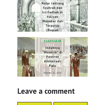
Nalar tentang
Syuhrah dan
Istifadhah di
tulisan
Menakar dan
Terputus
(Bagian
Kesatu)
ESAI
KHABAR
Juli 9, 2023
Indahnya
“Mondok” di
Pontren
Alkhairaat
Palu
Oktober 21, 2023
Leave a comment