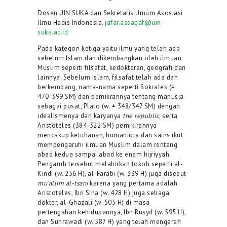
Dosen UIN SUKA dan Sekretaris Umum Asosiasi
Ilmu Hadis Indonesia.
jafar.assagaf@uin-
suka.ac.id
Pada kategori ketiga yaitu ilmu yang telah ada
sebelum Islam dan dikembangkan oleh ilmuan
Muslim seperti filsafat, kedokteran, geografi dan
lainnya. Sebelum Islam, filsafat telah ada dan
berkembang, nama-nama seperti Sokrates (±
470-399 SM) dan pemikrannya tentang manusia
sebagai pusat, Plato (w. ± 348/347 SM) dengan
idealismenya dan karyanya
the republic
, serta
Aristoteles (384-322 SM) pemikirannya
mencakup ketuhanan, humaniora dan sains ikut
mempengaruhi ilmuan Muslim dalam rentang
abad kedua sampai abad ke enam hijriyyah.
Pengaruh tersebut melahirkan tokoh seperti al-
Kindi (w. 256 H), al-Farabi (w. 339 H) juga disebut
mu’allim al-tsani
karena yang pertama adalah
Aristoteles, Ibn Sina (w. 428 H) juga sebagai
dokter, al-Ghazali (w. 505 H) di masa
pertengahan kehidupannya, Ibn Rusyd (w. 595 H),
dan Suhrawadi (w. 587 H) yang telah mengarah