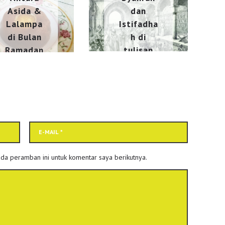
dan
Asida &
Istifadha
Lalampa
h di
di Bulan
tulisan
Ramadan
Menakar
April 19, 2022
dan
Terputus
(Bagian
VII
selesai)
Desember 24,
da peramban ini untuk komentar saya berikutnya.
2023