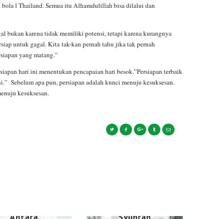
 bola l Thailand. Semua itu Alhamdulillah bisa dilalui dan
gal bukan karena tidak memiliki potensi, tetapi karena kurangnya
iap untuk gagal. Kita tak-kan pernah tahu jika tak pernah
rsiapan yang matang.”
rsiapan hari ini menentukan pencapaian hari besok.”Persiapan terbaik
ni.” Sebelum apa pun, persiapan adalah kunci menuju kesuksesan.
menuju kesuksesan.
ESAI
Inkonsist
ensi,
Rancu,
dan
Lemahny
a Nalar
ESAI
tentang
Syuhrah
Antara