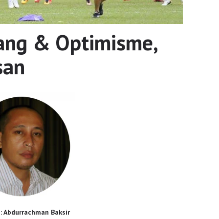
ang & Optimisme,
san
s: Abdurrachman Baksir