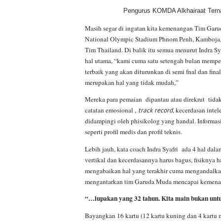
Pengurus KOMDA Alkhairaat Tern
Masih segar di ingatan kita kemenangan Tim Garu
National Olympic Stadium Phnom Penh, Kamboja, 
Tim Thailand. Di balik itu semua menurut Indra Sy
hal utama, “kami cuma satu setengah bulan mempe
terbaik yang akan diturunkan di semi fnal dan fina
merupakan hal yang tidak mudah,”
Mereka para pemaian dipantau atau direkrut tida
catatan emosional ,
track record
, kecerdasan inte
didampingi oleh phisikolog yang handal. Informasi
seperti profil medis dan profil teknis.
Lebih jauh, kata coach Indra Syafri ada 4 hal da
vertikal dan kecerdasannya harus bagus, fisiknya 
mengabaikan hal yang terakhir cuma mengandalka
mengantarkan tim Garuda Muda mencapai kemena
“…
lupakan yang 32 tahun. Kita main bukan unt
Bayangkan 16 kartu (12 kartu kuning dan 4 kartu m