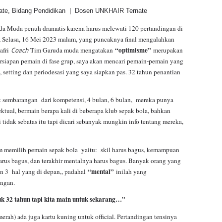
ate, Bidang Pendidikan | Dosen UNKHAIR Ternate
da Muda penuh dramatis karena harus melewati 120 pertandingan di
Selasa, 16 Mei 2023 malam, yang puncaknya final mengalahkan
“optimisme”
afri
Coach
Tim Garuda muda mengatakan
merupakan
rsiapan pemain di fase grup, saya akan mencari pemain-pemain yang
l, setting dan periodesasi yang saya siapkan pas. 32 tahun penantian
k sembarangan dari kompetensi, 4 bulan, 6 bulan, mereka punya
lektual, bermain berapa kali di beberapa klub sepak bola, bahkan
 tidak sebatas itu tapi dicari sebanyak mungkin info tentang mereka,
lam memilih pemain sepak bola yaitu: skil harus bagus, kemampuan
harus bagus, dan terakhir mentalnya harus bagus. Banyak orang yang
“mental”
n 3 hal yang di depan,, padahal
inilah yang
ngan.
uk 32 tahun tapi kita main untuk sekarang…”
erah) ada juga kartu kuning untuk official. Pertandingan tensinya