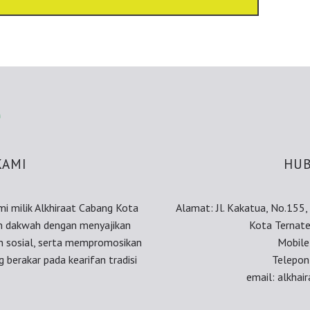
KAMI
HUB
smi milik Alkhiraat Cabang Kota
Alamat: Jl. Kakatua, No.155
an dakwah dengan menyajikan
Kota Ternate
an sosial, serta mempromosikan
Mobil
 berakar pada kearifan tradisi
Telepon
email: alkha