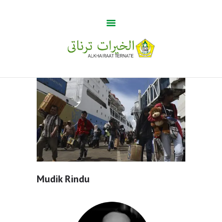
Guru Tua
Home
Khabar
BUMA
Profile
Gallery
Mudik Rindu