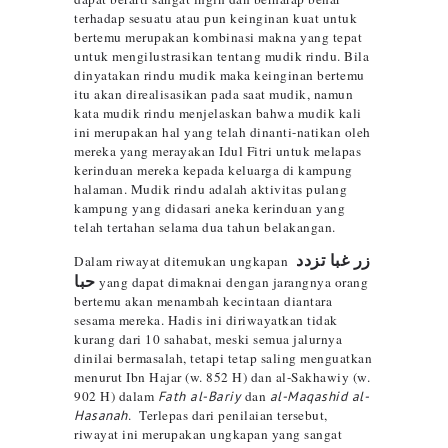
terhadap sesuatu atau pun keinginan kuat untuk
bertemu merupakan kombinasi makna yang tepat
untuk mengilustrasikan tentang mudik rindu. Bila
dinyatakan rindu mudik maka keinginan bertemu
itu akan direalisasikan pada saat mudik, namun
kata mudik rindu menjelaskan bahwa mudik kali
ini merupakan hal yang telah dinanti-natikan oleh
mereka yang merayakan Idul Fitri untuk melapas
kerinduan mereka kepada keluarga di kampung
halaman. Mudik rindu adalah aktivitas pulang
kampung yang didasari aneka kerinduan yang
telah tertahan selama dua tahun belakangan.
زر غبا تزدد
Dalam riwayat ditemukan ungkapan
حبا
yang dapat dimaknai dengan jarangnya orang
bertemu akan menambah kecintaan diantara
sesama mereka. Hadis ini diriwayatkan tidak
kurang dari 10 sahabat, meski semua jalurnya
dinilai bermasalah, tetapi tetap saling menguatkan
menurut Ibn Hajar (w. 852 H) dan al-Sakhawiy (w.
902 H) dalam
Fath al-Bariy
dan
al-Maqashid al-
Hasanah
. Terlepas dari penilaian tersebut,
riwayat ini merupakan ungkapan yang sangat