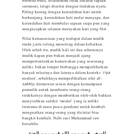
berbeda-beda. Silaturahmi tidak sekadar sapaan
seremoni, tetapi disertai dengan tindakan nyata.
Paling kurang dengan kerendahan hati untuk
berkunjung, kerendahan hati mulai menyapa, dan
kerendahan hati membalas sapaan siapa pun yang
mengucapkan selamat merayakan hari yang fitri.
Nilai kemanusiaan yang terdapat dalam mudik
rindu yaitu tolong menolong dalam kebaikan.
Oleh sebab itu, mudik kali ini dan seharusnya
mudik kapan pun bukan menjadi ajang
mempertontonkan kemewahan yang seseorang
miliki, bukan tempat berbangga memperlihatkan
banyak relasinya dan lainnya dalam konteks ‘
riya
modern’, sebaliknya memperlihatkan sifat
al-
sakhiy
; dermawan sesuai dengan kemampuan
pemudik untuk membantu orang-orang
terdekatnya dengan memberikan oleh-oleh bahkan
menyisihkan sedikit ‘modal’ yang ia miliki
terutama di masa pasca pandemi untuk kembali
menguatkan orang-orang yang dicintai bisa
bangkit kembali. Nabi suci Muhammad saw
bersabda:
السخي قريب من الله قريب من الجنة