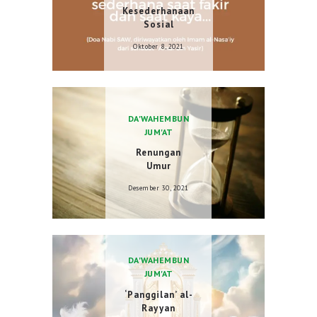
Kesederhanaan
Sosial
Oktober 8, 2021
DA'WAH
EMBUN
JUM'AT
Renungan
Umur
Desember 30, 2021
DA'WAH
EMBUN
JUM'AT
‘Panggilan’ al-
Rayyan