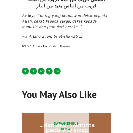
قريب من الناس بعيد من النار
Artinya: “
orang yang dermawan dekat kepada
Allah, dekat kepada surga, dekat kepada
manusia dan jauh dari neraka…”
wa Allâhu a‘lam bi al-shawâb …
foto :
Antara Foto/Zabur Karuru.
You May Also Like
DA'WAH
EMBUN
JUM'AT