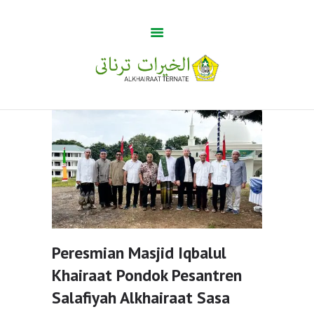
Guru Tua
Home
Khabar
BUMA
Profile
Gallery
Peresmian Masjid Iqbalul
Khairaat Pondok Pesantren
Salafiyah Alkhairaat Sasa