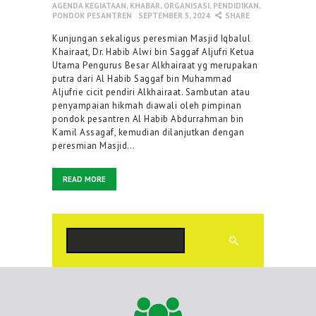
AGENDA KEGIATAAN
,
KHABAR
,
ORGANISASI
,
PENDIDIKAN
,
PONDOK PESANTREN
SEPTEMBER 5, 2024
SHARE
Kunjungan sekaligus peresmian Masjid Iqbalul
Khairaat, Dr. Habib Alwi bin Saggaf Aljufri Ketua
Utama Pengurus Besar Alkhairaat yg merupakan
putra dari Al Habib Saggaf bin Muhammad
Aljufrie cicit pendiri Alkhairaat. Sambutan atau
penyampaian hikmah diawali oleh pimpinan
pondok pesantren Al Habib Abdurrahman bin
Kamil Assagaf, kemudian dilanjutkan dengan
peresmian Masjid…
READ MORE
Cari