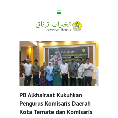
Guru Tua
Home
Khabar
BUMA
Profile
Gallery
PB Alkhairaat Kukuhkan
Pengurus Komisaris Daerah
Kota Ternate dan Komisaris