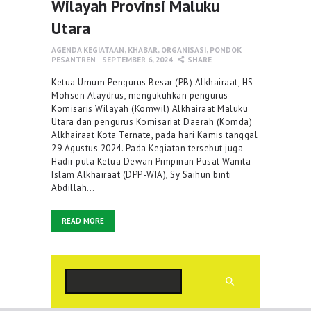
Wilayah Provinsi Maluku
Utara
AGENDA KEGIATAAN
,
KHABAR
,
ORGANISASI
,
PONDOK
PESANTREN
SEPTEMBER 6, 2024
SHARE
Ketua Umum Pengurus Besar (PB) Alkhairaat, HS
Mohsen Alaydrus, mengukuhkan pengurus
Komisaris Wilayah (Komwil) Alkhairaat Maluku
Utara dan pengurus Komisariat Daerah (Komda)
Alkhairaat Kota Ternate, pada hari Kamis tanggal
29 Agustus 2024. Pada Kegiatan tersebut juga
Hadir pula Ketua Dewan Pimpinan Pusat Wanita
Islam Alkhairaat (DPP-WIA), Sy Saihun binti
Abdillah…
READ MORE
Cari