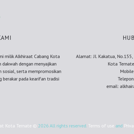
KAMI
HUB
smi milik Alkhiraat Cabang Kota
Alamat: Jl. Kakatua, No.155
an dakwah dengan menyajikan
Kota Ternate
an sosial, serta mempromosikan
Mobil
 berakar pada kearifan tradisi
Telepon
email: alkha
aat Kota Ternate ©
2026 All rights reserved.
Terms of use
and
Priva