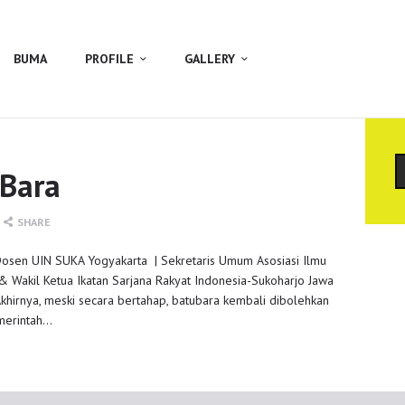
BUMA
PROFILE
GALLERY
C
 Bara
SHARE
 Dosen UIN SUKA Yogyakarta | Sekretaris Umum Asosiasi Ilmu
 Wakil Ketua Ikatan Sarjana Rakyat Indonesia-Sukoharjo Jawa
Akhirnya, meski secara bertahap, batubara kembali dibolehkan
emerintah…