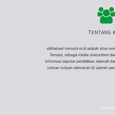
TENTANG 
alkhairaat-ternate.or.id adalah situs re
Ternate, sebagai media silaturahmi d
informasi seputar pendidikan, dakwah d
tulisan-tulisan rahmatan lil-alamin yang
Alkhair