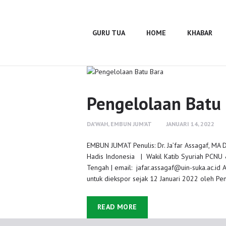
Guru Tua
Home
GURU TUA
HOME
KHABAR
Khabar
BUMA
Profile
Pengelolaan Batu
Gallery
DA'WAH
,
EMBUN JUM'AT
JANUARI 14, 2022
EMBUN JUM’AT Penulis: Dr. Ja’far Assagaf, MA
Hadis Indonesia | Wakil Katib Syuriah PCNU &
Tengah | email: jafar.assagaf@uin-suka.ac.id 
untuk diekspor sejak 12 Januari 2022 oleh P
READ MORE