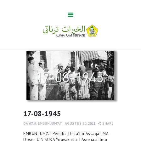
Guru Tua
Home
Khabar
BUMA
Profile
Gallery
17-08-1945
DA'WAH
,
EMBUN JUM'AT
AGUSTUS 20, 2021
SHARE
EMBUN JUM’AT Penulis: Dr. Ja’far Assagaf, MA
Dosen UIN SUKA Yogyakarta | Asosiasi Ilmu